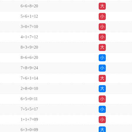
6+6+8=20
大
5+6+1=12
小
3+0+7=10
小
4+1+7=12
小
8+3+9=20
大
8+6+6=20
小
7+8+9=24
小
7+6+1=14
大
2+8+0=10
大
6+5+0=11
小
7+5+5=17
小
1+1+7=09
小
6+3+0=09
大