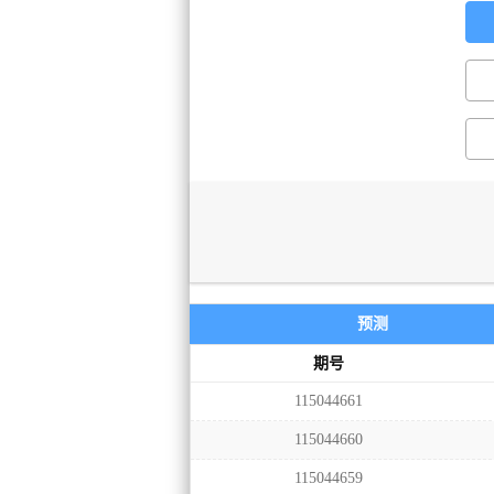
预测
期号
115044661
115044660
115044659