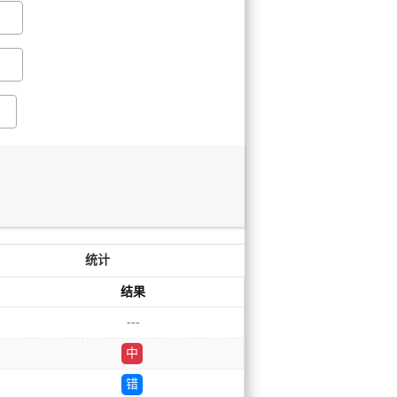
统计
结果
---
中
错