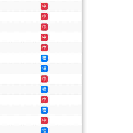
中
中
中
中
中
错
错
中
错
中
错
中
错