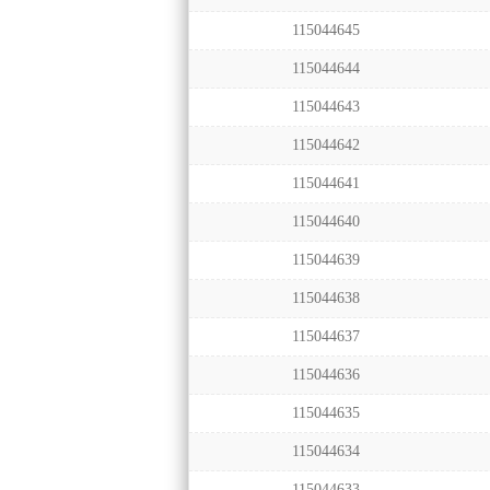
115044645
115044644
115044643
115044642
115044641
115044640
115044639
115044638
115044637
115044636
115044635
115044634
115044633