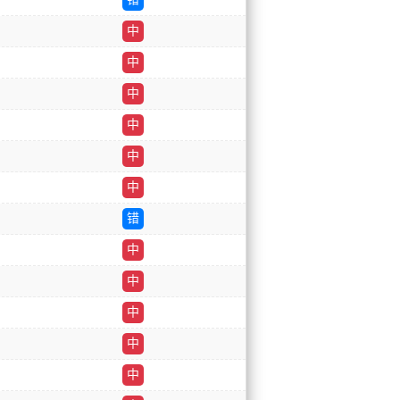
中
中
中
中
中
中
错
中
中
中
中
中