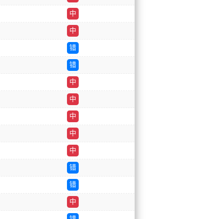
中
中
错
错
中
中
中
中
中
错
错
中
错