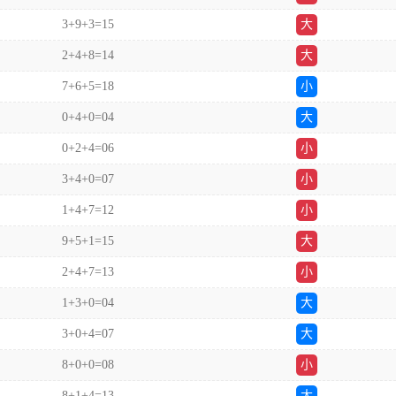
3+9+3=15
大
2+4+8=14
大
7+6+5=18
小
0+4+0=04
大
0+2+4=06
小
3+4+0=07
小
1+4+7=12
小
9+5+1=15
大
2+4+7=13
小
1+3+0=04
大
3+0+4=07
大
8+0+0=08
小
8+1+4=13
大