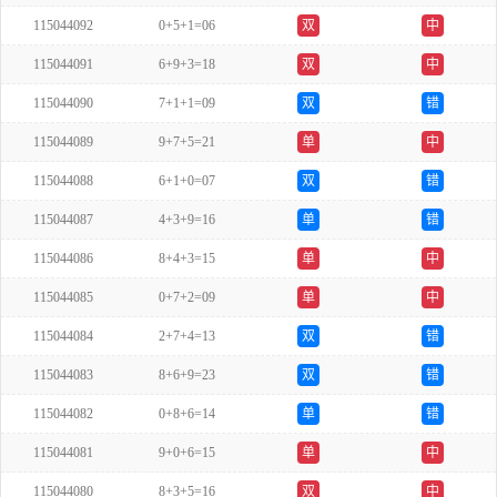
115044092
0+5+1=06
双
中
115044091
6+9+3=18
双
中
115044090
7+1+1=09
双
错
115044089
9+7+5=21
单
中
115044088
6+1+0=07
双
错
115044087
4+3+9=16
单
错
115044086
8+4+3=15
单
中
115044085
0+7+2=09
单
中
115044084
2+7+4=13
双
错
115044083
8+6+9=23
双
错
115044082
0+8+6=14
单
错
115044081
9+0+6=15
单
中
115044080
8+3+5=16
双
中