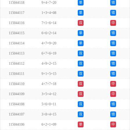
115044118
9+4+7=20
单
错
115044117
1+3+4=08
单
错
115044116
7+1+6=14
双
中
115044115
6+6+2=14
单
错
115044114
4+7+9=20
单
错
115044113
6+7+6=19
双
错
115044112
4+9+2=15
双
错
115044111
9+1+5=15
双
错
115044110
4+7+7=18
双
中
115044109
3+5+4=12
双
中
115044108
5+6+0=11
双
错
115044107
3+8+4=15
双
错
115044106
6+2+1=09
单
中