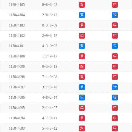
115044105
8+8+6=22
双
中
115044104
2+8+3=13
双
错
115044103
0+3+6=09
单
中
115044102
2+9+6=17
单
中
115044101
4+3+0=07
双
错
115044100
1+7+9=17
单
中
115044099
9+3+6=18
双
中
115044098
7+1+0=08
双
中
115044097
3+7+0=10
单
错
115044096
4+8+2=14
单
错
115044095
2+1+4=07
单
中
115044094
4+7+0=11
单
中
115044093
5+4+3=12
双
中