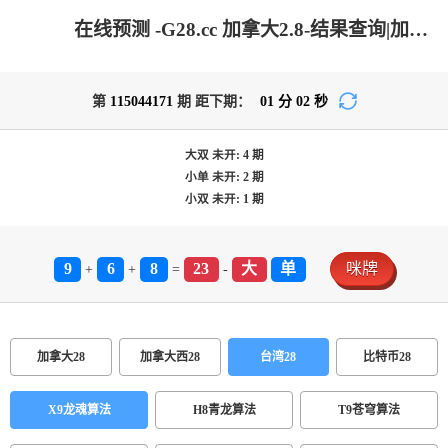
在线预测 -G28.cc 加拿大2.8-结果查询|加拿大2.8在线|加拿大pc2.8预测-在线预测|加拿大2.8在线预测|加拿大在线咪牌_极致火热优质的免费预测网站!
第
115044171
期 距下期：
01
分
02
秒
大双
未开:
4
期
小单
未开:
2
期
小双
未开:
1
期
9
6
8
23
大
单
咪牌
+
+
=
-
加拿大28
加拿大西28
台湾28
比特币28
X9龙魂算法
H8青龙算法
T9苍穹算法