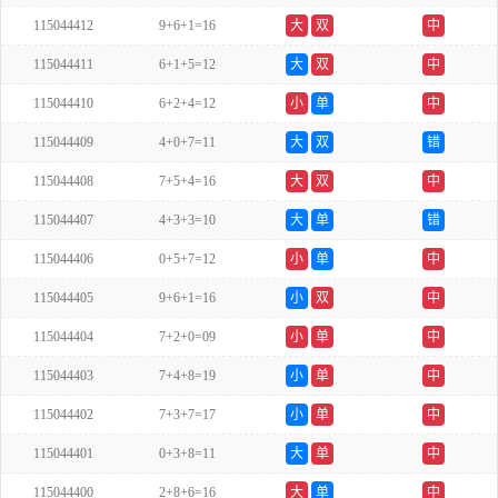
115044412
9+6+1=16
大
双
中
115044411
6+1+5=12
大
双
中
115044410
6+2+4=12
小
单
中
115044409
4+0+7=11
大
双
错
115044408
7+5+4=16
大
双
中
115044407
4+3+3=10
大
单
错
115044406
0+5+7=12
小
单
中
115044405
9+6+1=16
小
双
中
115044404
7+2+0=09
小
单
中
115044403
7+4+8=19
小
单
中
115044402
7+3+7=17
小
单
中
115044401
0+3+8=11
大
单
中
115044400
2+8+6=16
大
单
中