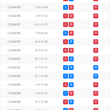
115044399
5+0+1=06
大
双
中
115044398
2+8+2=12
小
双
中
115044397
9+1+3=13
小
单
中
115044396
3+0+0=03
大
单
中
115044395
6+0+4=10
小
单
中
115044394
6+5+4=15
大
单
中
115044393
8+7+2=17
大
双
中
115044392
6+7+9=22
小
单
错
115044391
8+7+4=19
小
双
错
115044390
3+6+7=16
大
单
中
115044389
2+6+9=17
小
单
中
115044388
0+1+5=06
小
单
中