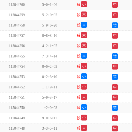
小
115044760
5+0+1=06
殺
中
单
大
115044759
5+2+0=07
殺
中
单
大
115044758
5+9+6=20
殺
错
双
大
115044757
0+8+8=16
殺
中
单
大
115044756
4+2+1=07
殺
中
双
大
115044755
7+3+4=14
殺
错
双
小
115044754
0+0+2=02
殺
中
单
小
115044753
0+2+8=10
殺
错
双
小
115044752
1+1+9=11
殺
中
双
大
115044751
5+9+3=17
殺
中
双
小
115044750
1+2+0=03
殺
错
单
小
115044749
9+0+6=15
殺
中
双
大
115044748
3+3+5=11
殺
中