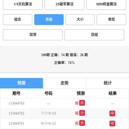
V9天玑算法
Z8破军算法
M99终皇算法
组合
杀组
大小
单双
双项
双组
100期 正确：74 期 错误：26 期
正确率：74%
预测
走势
统计
期号
号码
预测
结果
大
115044763
---
殺
---
单
小
115044762
7+7+9=23
殺
中
单
大
115044761
8+5+9=22
殺
中
单