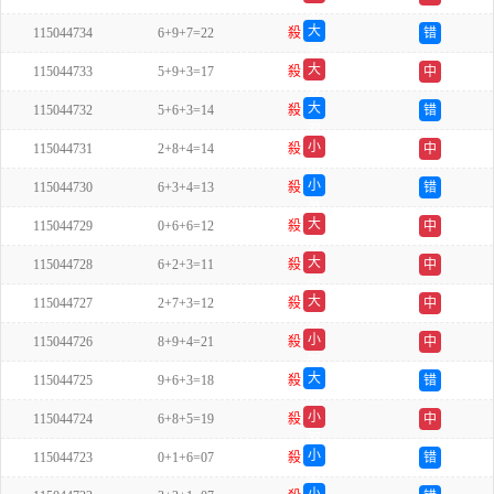
单
大
115044734
6+9+7=22
殺
错
双
大
115044733
5+9+3=17
殺
中
双
大
115044732
5+6+3=14
殺
错
双
小
115044731
2+8+4=14
殺
中
单
小
115044730
6+3+4=13
殺
错
单
大
115044729
0+6+6=12
殺
中
双
大
115044728
6+2+3=11
殺
中
单
大
115044727
2+7+3=12
殺
中
双
小
115044726
8+9+4=21
殺
中
双
大
115044725
9+6+3=18
殺
错
双
小
115044724
6+8+5=19
殺
中
双
小
115044723
0+1+6=07
殺
错
单