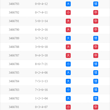
3466793
0+8+4=12
大
错
3466792
0+7+4=11
小
中
3466791
5+8+1=14
大
中
3466790
6+8+2=16
大
中
3466789
3+7+2=12
大
错
3466788
3+9+6=18
大
中
3466787
9+4+5=18
大
中
3466786
8+6+7=21
小
错
3466785
0+2+4=06
大
错
3466784
7+5+1=13
大
错
3466783
7+3+6=16
小
错
3466782
1+2+1=04
大
错
3466781
0+3+4=07
小
中