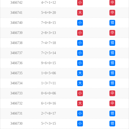
3466742
4+7+1=12
小
中
3466741
5+6+9=20
大
中
3466740
7+0+8=15
小
错
3466739
2+8+3=13
小
中
3466738
7+4+7=18
小
错
3466737
7+2+5=14
小
错
3466736
9+6+0=15
小
错
3466735
1+0+5=06
大
错
3466734
1+3+7=11
大
错
3466733
0+6+0=06
小
中
3466732
6+1+9=16
大
中
3466731
2+7+8=17
小
错
3466730
5+7+3=15
小
错