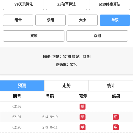
V9天玑算法
Z8破军算法
M99终皇算法
组合
杀组
大小
单双
双项
双组
100期 正确：57 期 错误：43 期
正确率：57%
预测
走势
统计
期号
号码
预测
结果
62192
---
单
---
62191
6+4+9=19
单
中
62190
2+9+0=11
单
中