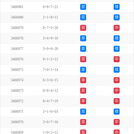
3466981
6+8+7=21
双
错
3466980
2+1+8=11
双
错
3466979
8+7+5=20
双
中
3466978
3+4+9=16
单
错
3466977
5+9+6=20
单
错
3466976
9+1+2=12
双
中
3466975
7+6+1=14
单
错
3466974
6+3+6=15
单
中
3466973
0+8+4=12
双
中
3466972
8+4+7=19
单
中
3466971
2+1+0=03
双
错
3466970
3+6+7=16
双
中
3466969
1+9+2=12
双
中