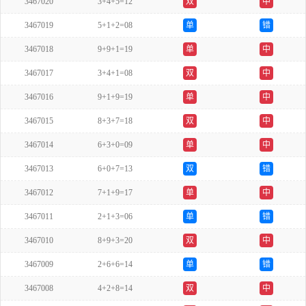
3467020
3+4+5=12
双
中
3467019
5+1+2=08
单
错
3467018
9+9+1=19
单
中
3467017
3+4+1=08
双
中
3467016
9+1+9=19
单
中
3467015
8+3+7=18
双
中
3467014
6+3+0=09
单
中
3467013
6+0+7=13
双
错
3467012
7+1+9=17
单
中
3467011
2+1+3=06
单
错
3467010
8+9+3=20
双
中
3467009
2+6+6=14
单
错
3467008
4+2+8=14
双
中