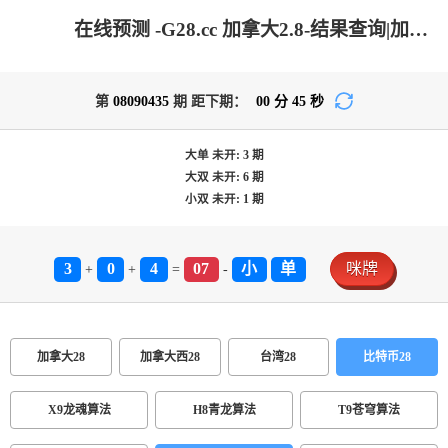
在线预测 -G28.cc 加拿大2.8-结果查询|加拿大2.8在线|加拿大pc2.8预测-在线预测|加拿大2.8在线预测|加拿大在线咪牌_极致火热优质的免费预测网站!
第
08090435
期 距下期：
00
分
45
秒
大单
未开:
3
期
大双
未开:
6
期
小双
未开:
1
期
3
0
4
07
小
单
咪牌
+
+
=
-
加拿大28
加拿大西28
台湾28
比特币28
X9龙魂算法
H8青龙算法
T9苍穹算法