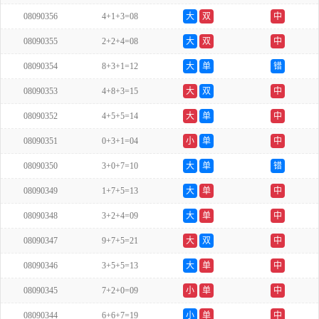
08090356
4+1+3=08
大
双
中
08090355
2+2+4=08
大
双
中
08090354
8+3+1=12
大
单
错
08090353
4+8+3=15
大
双
中
08090352
4+5+5=14
大
单
中
08090351
0+3+1=04
小
单
中
08090350
3+0+7=10
大
单
错
08090349
1+7+5=13
大
单
中
08090348
3+2+4=09
大
单
中
08090347
9+7+5=21
大
双
中
08090346
3+5+5=13
大
单
中
08090345
7+2+0=09
小
单
中
08090344
6+6+7=19
小
单
中