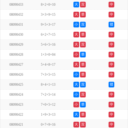
08090433
8+2+0=10
大
双
中
08090432
3+3+9=15
大
单
中
08090431
9+5+3=17
小
双
错
08090430
6+2+7=15
大
单
中
08090429
5+6+5=16
大
双
中
08090428
1+3+0=04
小
单
中
08090427
5+4+8=17
大
单
中
08090426
7+3+5=15
小
单
中
08090425
8+4+1=13
大
双
错
08090424
7+2+5=14
小
双
中
08090423
7+0+5=12
小
单
中
08090422
1+9+3=13
大
单
中
08090421
0+7+9=16
大
双
中