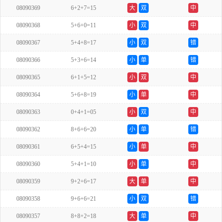
08090369
6+2+7=15
大
双
中
08090368
5+6+0=11
小
双
中
08090367
5+4+8=17
小
双
错
08090366
5+3+6=14
小
单
错
08090365
6+1+5=12
小
双
中
08090364
5+6+8=19
小
单
中
08090363
0+4+1=05
小
双
中
08090362
8+6+6=20
小
单
错
08090361
6+5+4=15
小
单
中
08090360
5+4+1=10
小
单
中
08090359
9+2+6=17
大
单
中
08090358
9+6+6=21
小
双
错
08090357
8+8+2=18
大
单
中